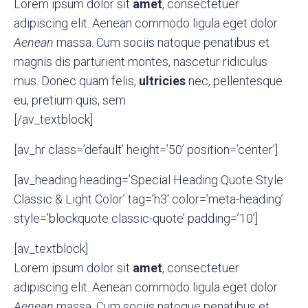
Lorem ipsum dolor sit
amet
, consectetuer
adipiscing elit. Aenean commodo ligula eget dolor.
Aenean
massa. Cum sociis natoque penatibus et
magnis dis parturient montes, nascetur ridiculus
mus. Donec quam felis,
ultricies
nec, pellentesque
eu, pretium quis, sem.
[/av_textblock]
[av_hr class=’default’ height=’50’ position=’center’]
[av_heading heading=’Special Heading Quote Style
Classic & Light Color’ tag=’h3′ color=’meta-heading’
style=’blockquote classic-quote’ padding=’10’]
[av_textblock]
Lorem ipsum dolor sit
amet
, consectetuer
adipiscing elit. Aenean commodo ligula eget dolor.
Aenean
massa. Cum sociis natoque penatibus et