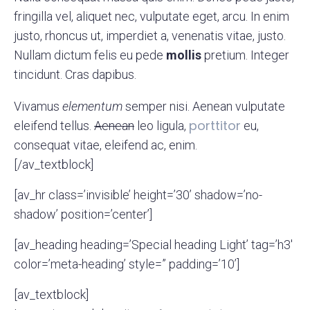
fringilla vel, aliquet nec, vulputate eget, arcu. In enim
justo, rhoncus ut, imperdiet a, venenatis vitae, justo.
Nullam dictum felis eu pede
mollis
pretium. Integer
tincidunt. Cras dapibus.
Vivamus
elementum
semper nisi. Aenean vulputate
porttitor
eleifend tellus.
Aenean
leo ligula,
eu,
consequat vitae, eleifend ac, enim.
[/av_textblock]
[av_hr class=’invisible’ height=’30’ shadow=’no-
shadow’ position=’center’]
[av_heading heading=’Special heading Light’ tag=’h3′
color=’meta-heading’ style=” padding=’10’]
[av_textblock]