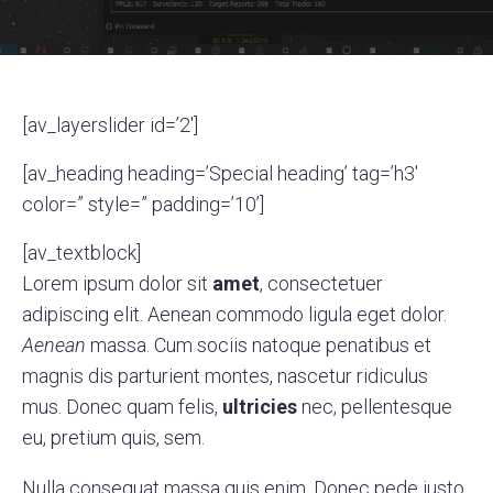
[av_layerslider id=’2′]
[av_heading heading=’Special heading’ tag=’h3′
color=” style=” padding=’10’]
[av_textblock]
Lorem ipsum dolor sit
amet
, consectetuer
adipiscing elit. Aenean commodo ligula eget dolor.
Aenean
massa. Cum sociis natoque penatibus et
magnis dis parturient montes, nascetur ridiculus
mus. Donec quam felis,
ultricies
nec, pellentesque
eu, pretium quis, sem.
Nulla consequat massa quis enim. Donec pede justo,